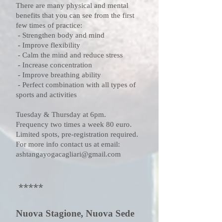
There are many physical and mental
benefits that you can see from the first
few times of practice:
- Strengthen body and mind
- Improve flexibility
- Calm the mind and reduce stress
- Increase concentration
- Improve breathing ability
- Perfect combination with all types of
sports and activities
Tuesday & Thursday at 6
pm.
Frequency two times a week 80 euro.
Limited spots, pre-registration required.
For more info contact us at email:
ashtangayogacagliari@gmail.com
*****
Nuova Stagione, Nuova Sede