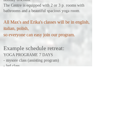
The Centre is equipped with 2 or 3 p. rooms with
bathrooms and a beautiful spacious yoga room.
All Max's and Erika's classes will be in english,
italian, polish,
so everyone can easy join our program.
Example schedule retreat:
YOGA PROGRAME 7 DAYS
- mysore class (assisting program)
- led class
- workshop (art of adjustment , assisting course,
Sanskrit counting led).
- pranayam
- conference
- mantra
- bhagavad gita & bhakti yoga classes
- puja
- special concert as yoga nidra practice
Facilities: