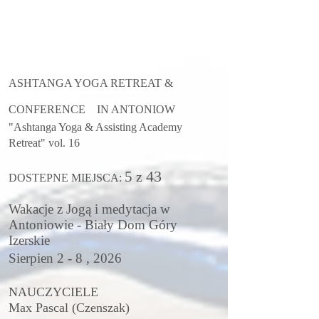
ASHTANGA YOGA RETREAT &
CONFERENCE IN ANTONIOW
"Ashtanga Yoga & Assisting Academy
Retreat" vol. 16
43
5
z
DOSTEPNE MIEJSCA:
Wakacje z Jogą i medytacja w
Antoniowie - Biały Dom Góry
Izerskie
Sierpien 2 - 8 , 2026
NAUCZYCIELE
Max Pascal (Czenszak)