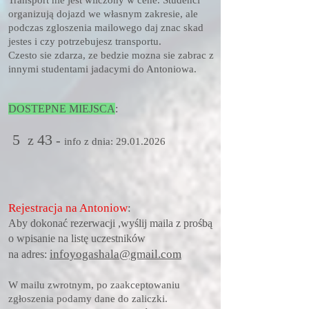
Transport nie jest wliczony w cene. Studenci
organizują dojazd we własnym zakresie, ale
podczas zgloszenia mailowego daj znac skad
jestes i czy potrzebujesz transportu.
Czesto sie zdarza, ze bedzie mozna sie zabrac z
innymi studentami jadacymi do Antoniowa.
DOSTEPNE MIEJSCA
:
5
43
z
-
info z dnia
: 29
.
01.2026
Rejestracja na Antoniow
:
Aby dokonać rezerwacji ,wyślij maila z prośbą
o wpisanie na listę uczestników
infoyogashala@gmail.com
na adres:
W mailu zwrotnym, po zaakceptowaniu
zgłoszenia podamy dane do zaliczki.