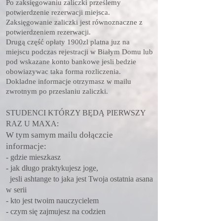
Po zaksięgowaniu zaliczki prześlemy
potwierdzenie rezerwacji miejsca.
Zaksięgowanie zaliczki jest równoznaczne z
potwierdzeniem rezerwacji.
Drugą część opłaty 1900zl platna juz na
miejscu podczas rejestracji w Białym Domu lub
pod wskazane konto bankowe jesli bedzie
obowiazywac taka forma rozliczenia.
Dokladne informacje otrzymasz w mailu
zwrotnym po przeslaniu zaliczki.
STUDENCI KTÓRZY BĘDĄ PIERWSZY
RAZ U MAXA:
W tym samym mailu dołączcie
informacje:
- gdzie mieszkasz
- jak długo praktykujesz joge,
jesli ashtange to jaka jest Twoja ostatnia asana
w serii
- kto jest twoim nauczycielem
- czym się zajmujesz na codzien