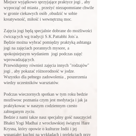
Miejsce wyjątkowo sprzyjające praktyce jogi , aby
wypocząć od miasta ,
przeżyć niezapomniane chwile
w gronie ciekawych osób ,obudzić w sobie
kreatywność, miłość i wewnętrzną moc.
Zajęcia jogi będą specjalnie dobrane do możliwości
ćwiczących wg tradycji S.K.Pattabhi Jois`a.
Będzie można wybrać pomiędzy praktyką ashtanga
jogi na zajęciach porannych mysore, a
spokojniejszym wydaniem jogi podczas zajęć
wprowadzających.
Przewidujemy również zajęcia innych "rodzajów"
jogi , aby pokazać różnorodność w jodze.
Wszystko dla pełnego zadowolenia , poszerzenia
wiedzy uczestników warsztatów.
Podczas wieczornych spotkan w tym roku bedzie
mozliwosc poznania czym jest medytacja i jak ja
praktykowac w naszym codziennym czesto
zabieganym zyciu.
Bedzie z nami takze nasz specjalny gość nauczyciel
Bhakti Yogi Madhai z wrocławskiej świątyni Hare
Krysna, który opowie o kulturze Indii
i jej
wspaniałej kuchni na wykładach i prelekcjach przy