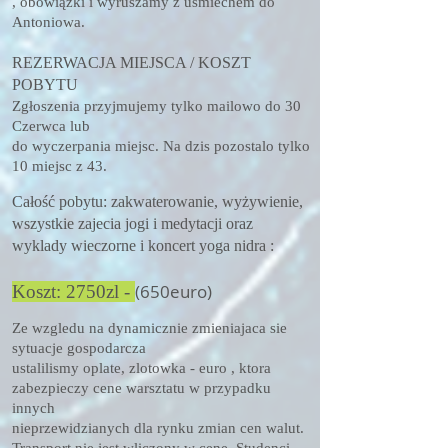
, obowiązki i wyruszamy z uśmiechem do
Antoniowa.
REZERWACJA MIEJSCA / KOSZT
POBYTU
Zgłoszenia przyjmujemy tylko mailowo do 30
Czerwca lub
do wyczerpania miejsc. Na dzis pozostalo tylko
10 miejsc z 43.
Całość pobytu: zakwaterowanie, wyżywienie,
wszystkie zajecia jogi i medytacji oraz
wyklady wieczorne i koncert yoga nidra :
(650
euro)
Koszt: 275
0
zl -
Ze wzgledu na dynamicznie zmieniajaca sie
sytuacje gospodarcza
ustalilismy oplate, zlotowka - euro , ktora
zabezpieczy cene warsztatu w przypadku
innych
nieprzewidzianych dla rynku zmian cen walut.