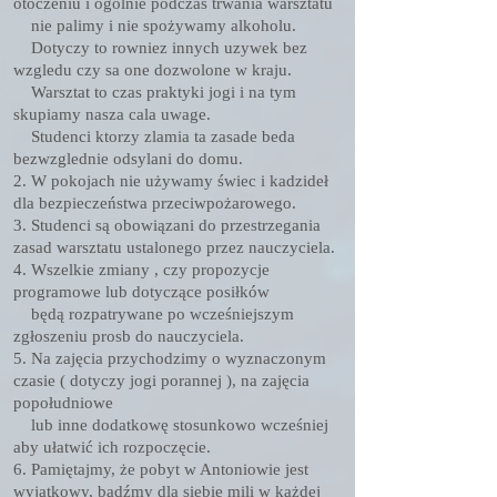
otoczeniu i ogolnie podczas trwania warsztatu
nie palimy i nie spożywamy alkoholu.
Dotyczy to rowniez innych uzywek bez
wzgledu czy sa one dozwolone w kraju.
Warsztat to czas praktyki jogi i na tym
skupiamy nasza cala uwage.
Studenci ktorzy zlamia ta zasade beda
bezwzglednie odsylani do domu.
2. W pokojach nie używamy świec i kadzideł
dla bezpieczeństwa przeciwpożarowego.
3. Studenci są obowiązani do przestrzegania
zasad warsztatu ustalonego przez nauczyciela.
4. Wszelkie zmiany , czy propozycje
programowe lub dotyczące posiłków
będą rozpatrywane po wcześniejszym
zgłoszeniu prosb do nauczyciela.
5. Na zajęcia przychodzimy o wyznaczonym
czasie ( dotyczy jogi porannej ), na zajęcia
popołudniowe
lub inne dodatkowę stosunkowo wcześniej
aby ułatwić ich rozpoczęcie.
6. Pamiętajmy, że pobyt w Antoniowie jest
wyjątkowy, bądźmy dla siebie mili w każdej