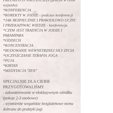
PRZYSZLYCH NAUCZYCIELI (jeszcze w cenie
wyjazdu).
*KONFERENCJA
*KOREKTY W JODZE - podczas konferencji
*JAK BEZPIECZNIE I PRAWIDLOWO UCZYC
I PRZEKAZYWAC WIEDZE - konferencja
*CZYM JEST TRADYCJA W JODZE I
PARAMPARA
*ODDECH
*KONCENTRACJA
*BUDOWANIE WEWNETRZNEJ SILY ZYCIA
*OCZYSZCZANIE TERAPIA JOGA
*PUJA
*KIRTAN
*MEDYTACJA "ZEN"
SPECJALNIE DLA CIEBIE
PRZYGOTOWALIŚMY
- zakwaterowanie w ekskluzywnym ośrodku
(pokoje 2-3 osobowe)
- wysmienite wegańskie bezglutenowe menu
dobrane do praktyki jogi