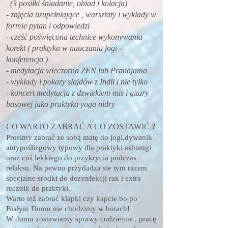
(3 posiłki śniadanie, obiad i kolacja)
- zajęcia uzupełniające , warsztaty i wyklady w
formie pytan i odpowiedzi
- część poświęcona technice wykonywania
korekt ( praktyka w nauczaniu jogi -
konferencja )
- medytacja wieczorna ZEN lub Pranajama
- wykłady i pokazy slajdów z Indii i nie tylko
- koncert medytacja z dzwiekiem mis i gitary
basowej jako praktyka yoga nidry
CO WARTO ZABRAĆ A CO ZOSTAWIĆ ?
Prosimy zabrać ze sobą matę do jogi,dywanik
antypoślizgowy typowy dla praktyki ashtangi
oraz coś lekkiego do przykrycia podczas
relaksu. Na pewno przydadza sie tym razem
specjalne srodki do dezynfekcji rak i extra
recznik do praktyki.
Warto też zabrać klapki czy kapcie bo po
Białym Domu nie chodzimy w butach!
W domu zostawiamy sprawy codzienne , pracę