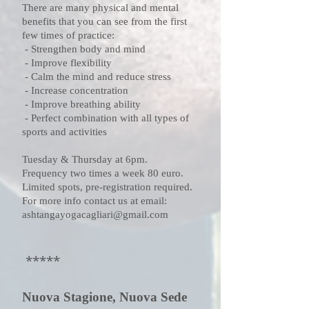
There are many physical and mental
benefits that you can see from the first
few times of practice:
- Strengthen body and mind
- Improve flexibility
- Calm the mind and reduce stress
- Increase concentration
- Improve breathing ability
- Perfect combination with all types of
sports and activities
Tuesday & Thursday at 6
pm.
Frequency two times a week 80 euro.
Limited spots, pre-registration required.
For more info contact us at email:
ashtangayogacagliari@gmail.com
*****
Nuova Stagione, Nuova Sede